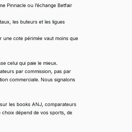
me Pinnacle ou l’échange Betfair
aux, les buteurs et les ligues
 car une cote périmée vaut moins que
se celui qui paie le mieux.
rateurs par commission, pas par
ation commerciale. Nous signalons
s sur les books ANJ, comparateurs
re choix dépend de vos sports, de