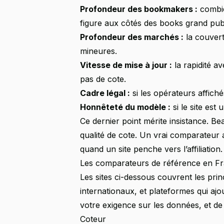
Profondeur des bookmakers :
combie
figure aux côtés des books grand publ
Profondeur des marchés :
la couvert
mineures.
Vitesse de mise à jour :
la rapidité a
pas de cote.
Cadre légal :
si les opérateurs affich
Honnêteté du modèle :
si le site est
Ce dernier point mérite insistance.
qualité de cote. Un vrai comparateur 
quand un site penche vers l’affiliation.
Les comparateurs de référence en F
Les sites ci-dessous couvrent les pr
internationaux, et plateformes qui ajo
votre exigence sur les données, et de
Coteur