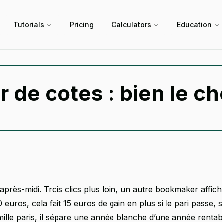
Tutorials
Pricing
Calculators
Education
de cotes : bien le ch
après-midi. Trois clics plus loin, un autre bookmaker affi
euros, cela fait 15 euros de gain en plus si le pari passe,
r mille paris, il sépare une année blanche d’une année renta