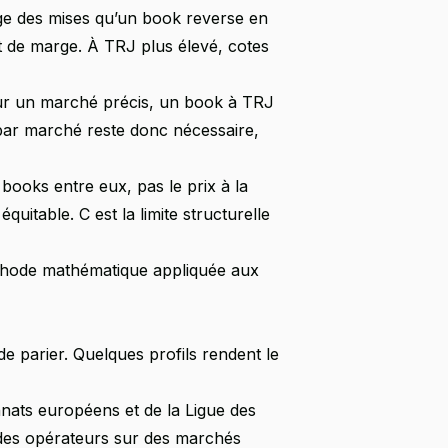
age des mises qu’un book reverse en
 de marge. À TRJ plus élevé, cotes
Sur un marché précis, un book à TRJ
par marché reste donc nécessaire,
 books entre eux, pas le prix à la
quitable. C est la limite structurelle
hode mathématique appliquée aux
 parier. Quelques profils rendent le
nats européens et de la Ligue des
 des opérateurs sur des marchés