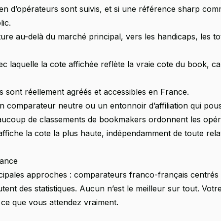
n d’opérateurs sont suivis, et si une référence sharp com
ic.
ure au-delà du marché principal, vers les handicaps, les tot
vec laquelle la cote affichée reflète la vraie cote du book,
és sont réellement agréés et accessibles en France.
 un comparateur neutre ou un entonnoir d’affiliation qui pous
 Beaucoup de classements de bookmakers ordonnent les opé
affiche la cote la plus haute, indépendamment de toute rel
rance
incipales approches : comparateurs franco-français centré
utent des statistiques. Aucun n’est le meilleur sur tout. Vot
 ce que vous attendez vraiment.