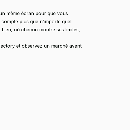
r un même écran pour que vous
xe compte plus que n’importe quel
t bien, où chacun montre ses limites,
Factory
et observez un marché avant