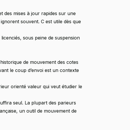
t des mises à jour rapides sur une
ignorent souvent. C est utile dès que
 licenciés, sous peine de suspension
 l’historique de mouvement des cotes
ant le coup d’envoi est un contexte
eur orienté valeur qui veut étudier le
ffira seul. La plupart des parieurs
rançaise, un outil de mouvement de