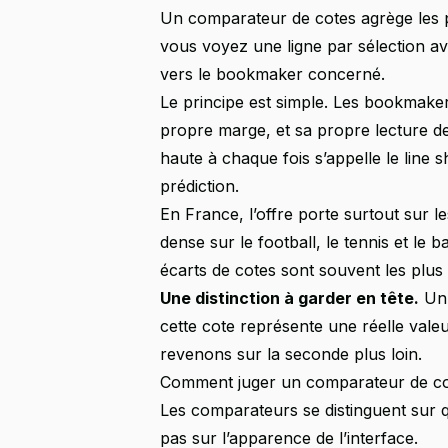
Un comparateur de cotes agrège les 
vous voyez une ligne par sélection av
vers le bookmaker concerné.
Le principe est simple. Les bookmak
propre marge, et sa propre lecture de
haute à chaque fois s’appelle le line 
prédiction.
En France, l’offre porte surtout sur
dense sur le football, le tennis et le
écarts de cotes sont souvent les plus 
Une distinction à garder en tête.
Un 
cette cote représente une réelle valeu
revenons sur la seconde plus loin.
Comment juger un comparateur de c
Les comparateurs se distinguent sur 
pas sur l’apparence de l’interface.