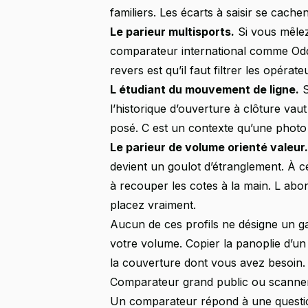
familiers. Les écarts à saisir se cache
Le parieur multisports.
Si vous mêlez
comparateur international comme Odd
revers est qu’il faut filtrer les opér
L étudiant du mouvement de ligne.
S
l’historique d’ouverture à clôture vaut
posé. C est un contexte qu’une phot
Le parieur de volume orienté valeur.
devient un goulot d’étranglement. À c
à recouper les cotes à la main. L ab
placez vraiment.
Aucun de ces profils ne désigne un ga
votre volume. Copier la panoplie d’un 
la couverture dont vous avez besoin.
Comparateur grand public ou scanner
Un comparateur répond à une question 