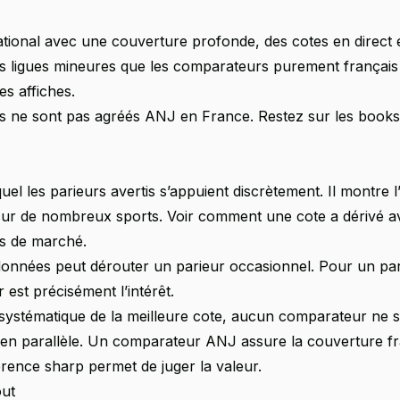
tional avec une couverture profonde, des cotes en direct e
des ligues mineures que les comparateurs purement français 
es affiches.
hés ne sont pas agréés ANJ en France. Restez sur les books
uel les parieurs avertis s’appuient discrètement. Il montre
 sur de nombreux sports. Voir comment une cote a dérivé av
ts de marché.
 données peut dérouter un parieur occasionnel. Pour un pari
est précisément l’intérêt.
 systématique de la meilleure cote, aucun comparateur ne su
s en parallèle. Un comparateur ANJ assure la couverture f
érence sharp permet de juger la valeur.
out