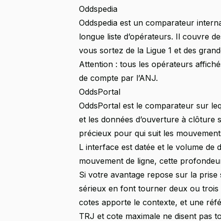
Oddspedia
Oddspedia est un comparateur interna
longue liste d’opérateurs. Il couvre 
vous sortez de la Ligue 1 et des grand
Attention : tous les opérateurs affic
de compte par l’ANJ.
OddsPortal
OddsPortal est le comparateur sur leq
et les données d’ouverture à clôture
précieux pour qui suit les mouvemen
L interface est datée et le volume de
mouvement de ligne, cette profondeur 
Si votre avantage repose sur la prise
sérieux en font tourner deux ou troi
cotes apporte le contexte, et une réf
TRJ et cote maximale ne disent pas t