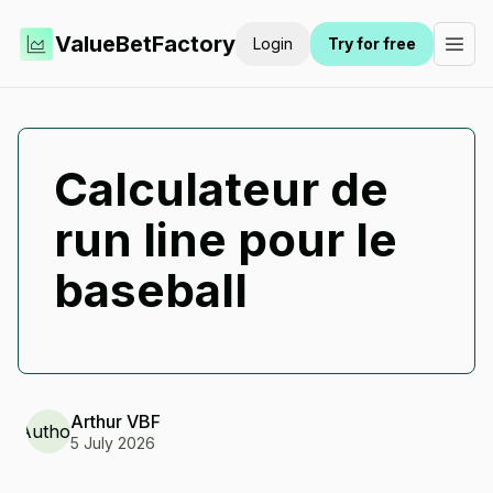
ValueBetFactory
Login
Try for free
Calculateur de
run line pour le
baseball
Arthur
VBF
Author
5 July 2026